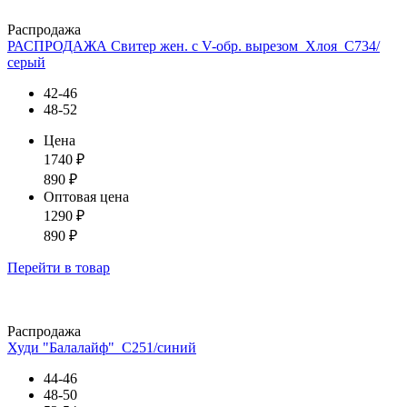
Распродажа
РАСПРОДАЖА Свитер жен. с V-обр. вырезом_Хлоя_С734/
серый
42-46
48-52
Цена
1740
₽
890
₽
Оптовая цена
1290
₽
890
₽
Перейти
в товар
Распродажа
Худи "Балалайф"_С251/синий
44-46
48-50