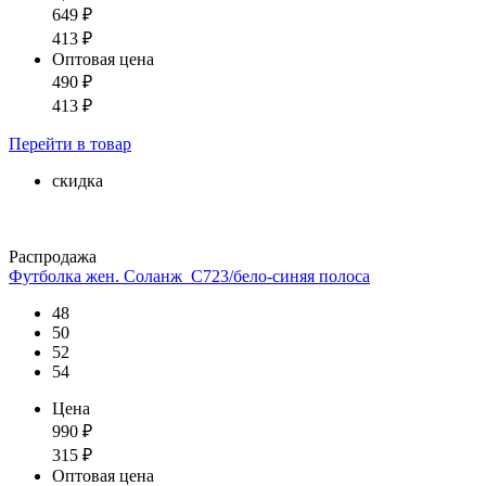
649
₽
413
₽
Оптовая цена
490
₽
413
₽
Перейти
в товар
скидка
Распродажа
Футболка жен. Соланж_С723/бело-синяя полоса
48
50
52
54
Цена
990
₽
315
₽
Оптовая цена