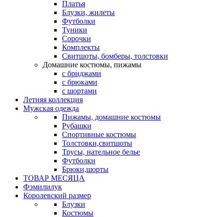
Платья
Блузки, жилеты
Футболки
Туники
Сорочки
Комплекты
Свитшоты, бомберы, толстовки
Домашние костюмы, пижамы
с бриджами
с брюками
с шортами
Летняя коллекция
Мужская одежда
Пижамы, домашние костюмы
Рубашки
Спортивные костюмы
Толстовки,свитшоты
Трусы, нательное белье
Футболки
Брюки,шорты
ТОВАР МЕСЯЦА
Фэмилилук
Королевский размер
Блузки
Костюмы