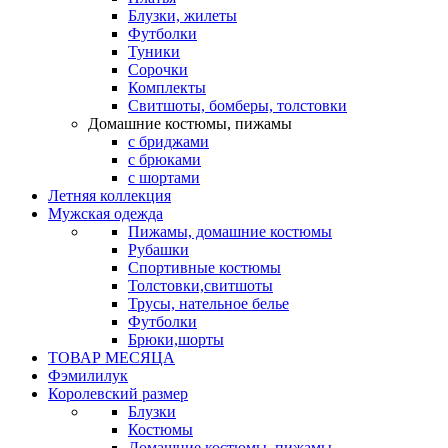
Блузки, жилеты
Футболки
Туники
Сорочки
Комплекты
Свитшоты, бомберы, толстовки
Домашние костюмы, пижамы
с бриджами
с брюками
с шортами
Летняя коллекция
Мужская одежда
Пижамы, домашние костюмы
Рубашки
Спортивные костюмы
Толстовки,свитшоты
Трусы, нательное белье
Футболки
Брюки,шорты
ТОВАР МЕСЯЦА
Фэмилилук
Королевский размер
Блузки
Костюмы
Домашние костюмы, пижамы