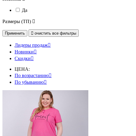
Да
Размеры (ТП)

Применить

очистить
все фильтры
Лидеры продаж

Новинки

Скидки

ЦЕНА:
По возрастанию

По убыванию
