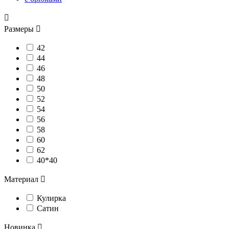

Размеры

42
44
46
48
50
52
54
56
58
60
62
40*40
Материал

Кулирка
Сатин
Новинка
