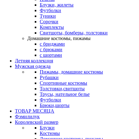
Блузки, жилеты
Футболки
Туники
Сорочки
Комплекты
Свитшоты, бомберы, толстовки
Домашние костюмы, пижамы
с бриджами
с брюками
с шортами
Летняя коллекция
Мужская одежда
Пижамы, домашние костюмы
Рубашки
Спортивные костюмы
Толстовки,свитшоты
Трусы, нательное белье
Футболки
Брюки,шорты
ТОВАР МЕСЯЦА
Фэмилилук
Королевский размер
Блузки
Костюмы
Домашние костюмы, пижамы