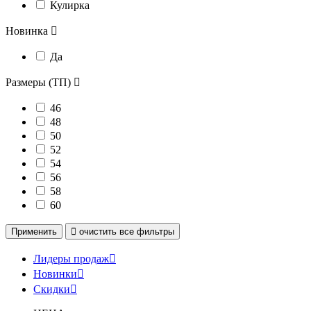
Кулирка
Новинка

Да
Размеры (ТП)

46
48
50
52
54
56
58
60
Применить

очистить
все фильтры
Лидеры продаж

Новинки

Скидки
