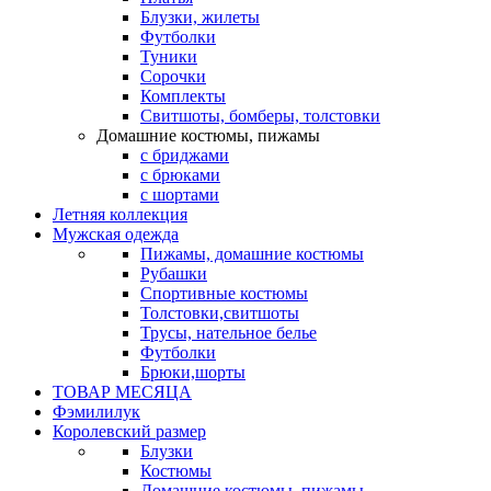
Блузки, жилеты
Футболки
Туники
Сорочки
Комплекты
Свитшоты, бомберы, толстовки
Домашние костюмы, пижамы
с бриджами
с брюками
с шортами
Летняя коллекция
Мужская одежда
Пижамы, домашние костюмы
Рубашки
Спортивные костюмы
Толстовки,свитшоты
Трусы, нательное белье
Футболки
Брюки,шорты
ТОВАР МЕСЯЦА
Фэмилилук
Королевский размер
Блузки
Костюмы
Домашние костюмы, пижамы