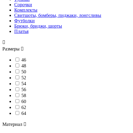
Сорочки
Комплекты
Свитшоты, бомберы, пиджаки, лонгсливы
Футболки
Брюки, бриджи, шорты
Платья

Размеры

46
48
50
52
54
56
58
60
62
64
Материал
