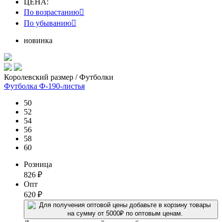
ЦЕНА:
По возрастанию

По убыванию

новинка
Королевский размер / Футболки
Футболка Ф-190-листья
50
52
54
56
58
60
Розница
826
₽
Опт
620
₽