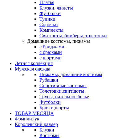
Платья
Блузки, жилеты
Футболки
Туники
Сорочки
Комплекты
Свитшоты, бомберы, толстовки
Домашние костюмы, пижамы
с бриджами
с брюками
с шортами
Летняя коллекция
Мужская одежда
Пижамы, домашние костюмы
Рубашки
Спортивные костюмы
Толстовки,свитшоты
Трусы, нательное белье
Футболки
Брюки,шорты
ТОВАР МЕСЯЦА
Фэмилилук
Королевский размер
Блузки
Костюмы