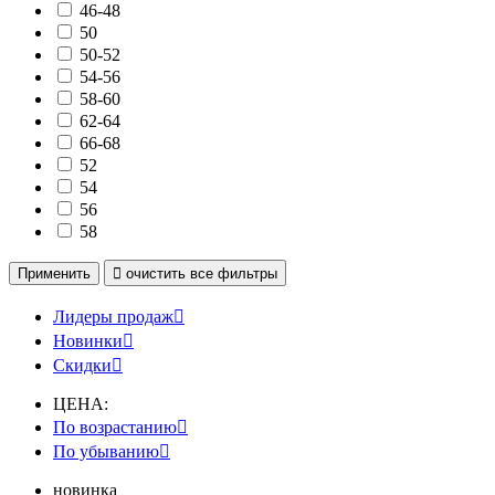
46-48
50
50-52
54-56
58-60
62-64
66-68
52
54
56
58
Применить

очистить
все фильтры
Лидеры продаж

Новинки

Скидки

ЦЕНА:
По возрастанию

По убыванию

новинка