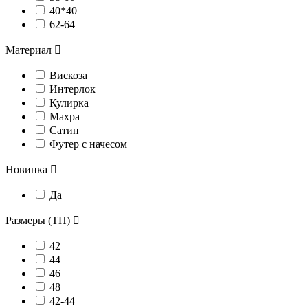
40*40
62-64
Материал

Вискоза
Интерлок
Кулирка
Махра
Сатин
Футер с начесом
Новинка

Да
Размеры (ТП)

42
44
46
48
42-44