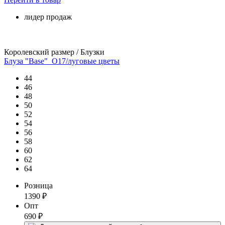
лидер продаж
Королевский размер / Блузки
Блуза "Base"_О17/луговые цветы
44
46
48
50
52
54
56
58
60
62
64
Розница
1390
₽
Опт
690
₽