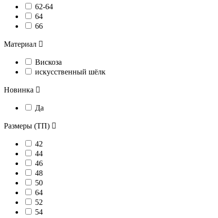
62-64
64
66
Материал

Вискоза
искусственный шёлк
Новинка

Да
Размеры (ТП)

42
44
46
48
50
64
52
54