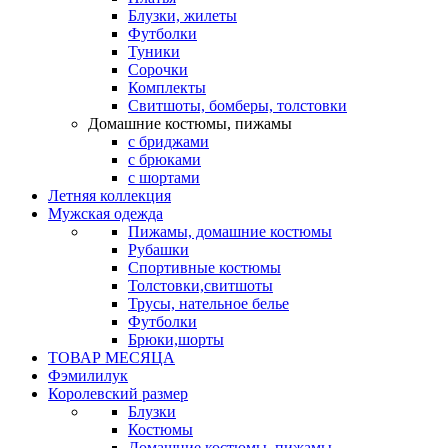
Блузки, жилеты
Футболки
Туники
Сорочки
Комплекты
Свитшоты, бомберы, толстовки
Домашние костюмы, пижамы
с бриджами
с брюками
с шортами
Летняя коллекция
Мужская одежда
Пижамы, домашние костюмы
Рубашки
Спортивные костюмы
Толстовки,свитшоты
Трусы, нательное белье
Футболки
Брюки,шорты
ТОВАР МЕСЯЦА
Фэмилилук
Королевский размер
Блузки
Костюмы
Домашние костюмы, пижамы