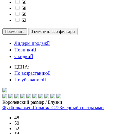
56
58
60
62
Применить

очистить
все фильтры
Лидеры продаж

Новинки

Скидки

ЦЕНА:
По возрастанию

По убыванию

Королевский размер / Блузки
Футболка жен.Соланж_С723/черный со стразами
48
50
52
54