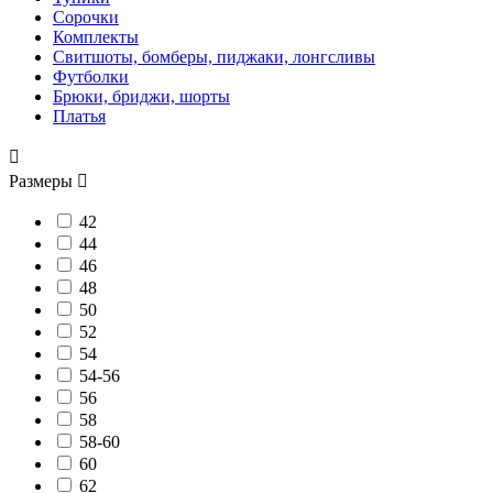
Сорочки
Комплекты
Свитшоты, бомберы, пиджаки, лонгсливы
Футболки
Брюки, бриджи, шорты
Платья

Размеры

42
44
46
48
50
52
54
54-56
56
58
58-60
60
62