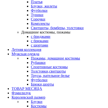
Платья
Блузки, жилеты
Футболки
Туники
Сорочки
Комплекты
Свитшоты, бомберы, толстовки
Домашние костюмы, пижамы
с бриджами
с брюками
с шортами
Летняя коллекция
Мужская одежда
Пижамы, домашние костюмы
Рубашки
Спортивные костюмы
Толстовки,свитшоты
Трусы, нательное белье
Футболки
Брюки,шорты
ТОВАР МЕСЯЦА
Фэмилилук
Королевский размер
Блузки
Костюмы