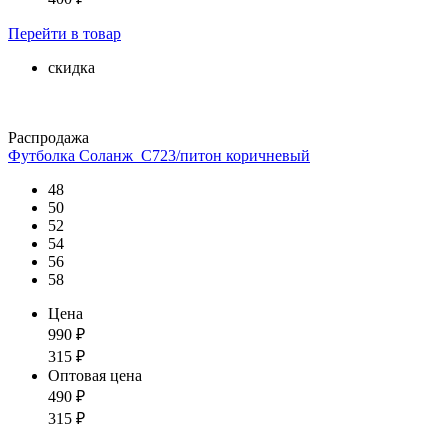
Перейти
в товар
скидка
Распродажа
Футболка Соланж_С723/питон коричневый
48
50
52
54
56
58
Цена
990
₽
315
₽
Оптовая цена
490
₽
315
₽