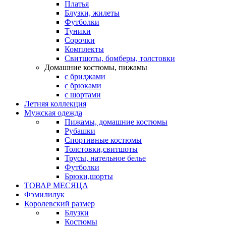
Платья
Блузки, жилеты
Футболки
Туники
Сорочки
Комплекты
Свитшоты, бомберы, толстовки
Домашние костюмы, пижамы
с бриджами
с брюками
с шортами
Летняя коллекция
Мужская одежда
Пижамы, домашние костюмы
Рубашки
Спортивные костюмы
Толстовки,свитшоты
Трусы, нательное белье
Футболки
Брюки,шорты
ТОВАР МЕСЯЦА
Фэмилилук
Королевский размер
Блузки
Костюмы