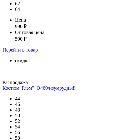
62
64
Цена
990
₽
Оптовая цена
590
₽
Перейти
в товар
скидка
Распродажа
Костюм"Глэм"_О460/изумрудный
44
46
48
50
52
54
56
58