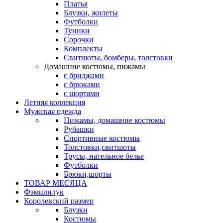
Платья
Блузки, жилеты
Футболки
Туники
Сорочки
Комплекты
Свитшоты, бомберы, толстовки
Домашние костюмы, пижамы
с бриджами
с брюками
с шортами
Летняя коллекция
Мужская одежда
Пижамы, домашние костюмы
Рубашки
Спортивные костюмы
Толстовки,свитшоты
Трусы, нательное белье
Футболки
Брюки,шорты
ТОВАР МЕСЯЦА
Фэмилилук
Королевский размер
Блузки
Костюмы