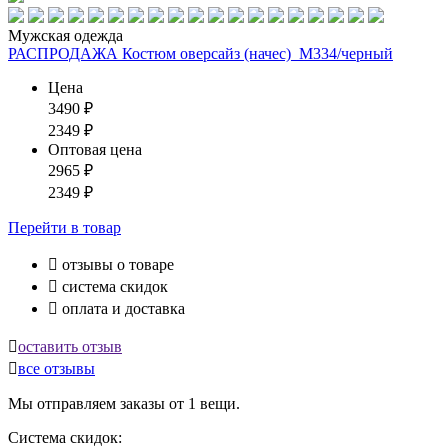
Мужская одежда
РАСПРОДАЖА Костюм оверсайз (начес)_М334/черный
Цена
3490
₽
2349
₽
Оптовая цена
2965
₽
2349
₽
Перейти
в товар

отзывы о товаре

система скидок

оплата и доставка

оставить отзыв

все отзывы
Мы отправляем заказы от 1 вещи.
Система скидок: