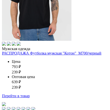
Мужская одежда
РАСПРОДАЖА Футболка мужская "Котон"_М700/черный
Цена
793
₽
239
₽
Оптовая цена
639
₽
239
₽
Перейти
в товар