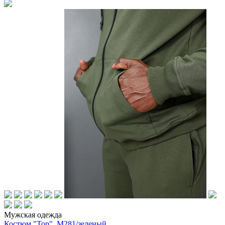
Мужская одежда
Костюм "Тор"_М281/зеленый