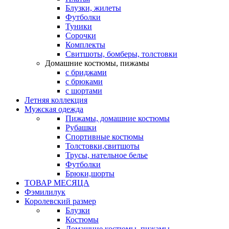
Блузки, жилеты
Футболки
Туники
Сорочки
Комплекты
Свитшоты, бомберы, толстовки
Домашние костюмы, пижамы
с бриджами
с брюками
с шортами
Летняя коллекция
Мужская одежда
Пижамы, домашние костюмы
Рубашки
Спортивные костюмы
Толстовки,свитшоты
Трусы, нательное белье
Футболки
Брюки,шорты
ТОВАР МЕСЯЦА
Фэмилилук
Королевский размер
Блузки
Костюмы
Домашние костюмы, пижамы