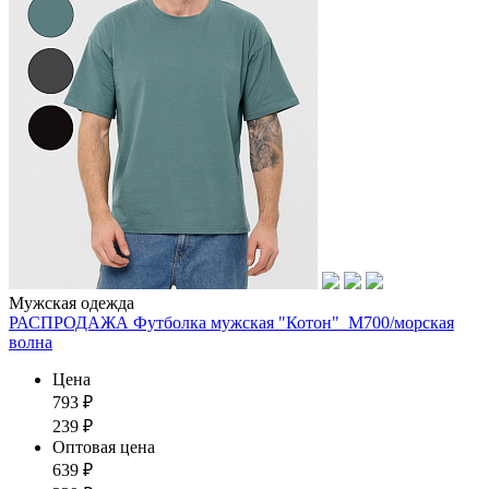
Мужская одежда
РАСПРОДАЖА Футболка мужская "Котон"_М700/морская
волна
Цена
793
₽
239
₽
Оптовая цена
639
₽