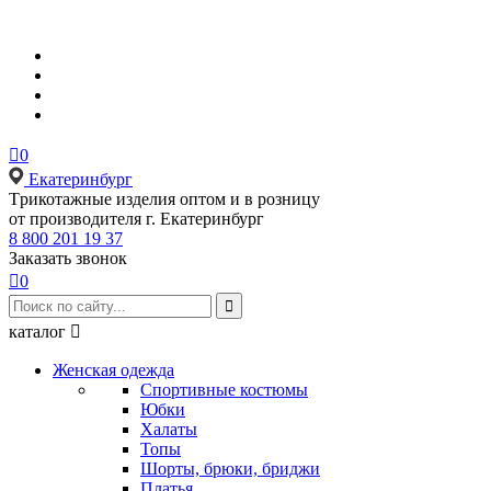

0
Екатеринбург
Tрикотажные изделия оптом и в розницу
от производителя г. Екатеринбург
8 800 201 19 37
Заказать звонок

0

каталог

Женская одежда
Спортивные костюмы
Юбки
Халаты
Топы
Шорты, брюки, бриджи
Платья