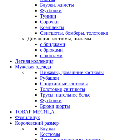
Блузки, жилеты
Футболки
Туники
Сорочки
Комплекты
Свитшоты, бомберы, толстовки
Домашние костюмы, пижамы
с бриджами
с брюками
с шортами
Летняя коллекция
Мужская одежда
Пижамы, домашние костюмы
Рубашки
Спортивные костюмы
Толстовки,свитшоты
Трусы, нательное белье
Футболки
Брюки,шорты
ТОВАР МЕСЯЦА
Фэмилилук
Королевский размер
Блузки
Костюмы
Домашние костюмы, пижамы