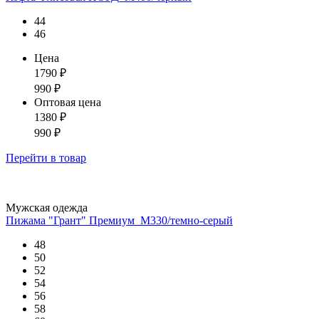
44
46
Цена
1790
₽
990
₽
Оптовая цена
1380
₽
990
₽
Перейти
в товар
Мужская одежда
Пижама "Грант" Премиум_М330/темно-серый
48
50
52
54
56
58