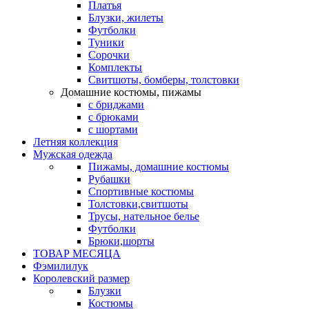
Платья
Блузки, жилеты
Футболки
Туники
Сорочки
Комплекты
Свитшоты, бомберы, толстовки
Домашние костюмы, пижамы
с бриджами
с брюками
с шортами
Летняя коллекция
Мужская одежда
Пижамы, домашние костюмы
Рубашки
Спортивные костюмы
Толстовки,свитшоты
Трусы, нательное белье
Футболки
Брюки,шорты
ТОВАР МЕСЯЦА
Фэмилилук
Королевский размер
Блузки
Костюмы