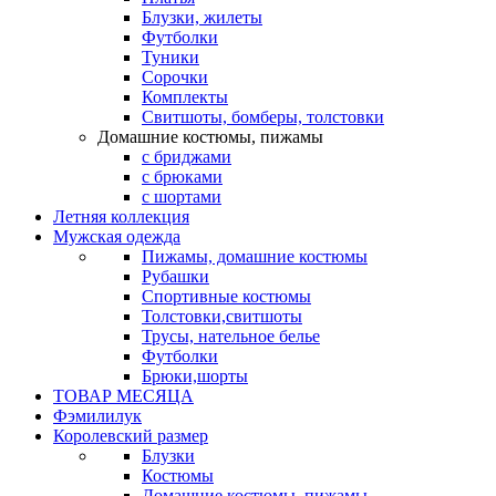
Блузки, жилеты
Футболки
Туники
Сорочки
Комплекты
Свитшоты, бомберы, толстовки
Домашние костюмы, пижамы
с бриджами
с брюками
с шортами
Летняя коллекция
Мужская одежда
Пижамы, домашние костюмы
Рубашки
Спортивные костюмы
Толстовки,свитшоты
Трусы, нательное белье
Футболки
Брюки,шорты
ТОВАР МЕСЯЦА
Фэмилилук
Королевский размер
Блузки
Костюмы
Домашние костюмы, пижамы