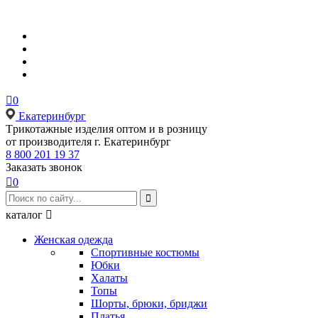

0
Екатеринбург
Tрикотажные изделия оптом и в розницу
от производителя г. Екатеринбург
8 800 201 19 37
Заказать звонок

0

каталог

Женская одежда
Спортивные костюмы
Юбки
Халаты
Топы
Шорты, брюки, бриджи
Платья