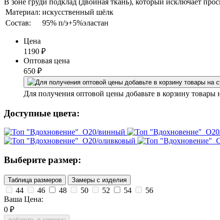
В зоне груди подклад (двойная ткань), который исключает прос
Материал:
искусственный шёлк
Состав:
95% п/э+5%эластан
Цена
1190
₽
Оптовая цена
650
₽
Для получения оптовой цены добавьте в корзину товары 
Доступные цвета:
Выберите размер:
Таблица размеров
Замеры с изделия
44
46
48
50
52
54
56
Ваша Цена:
0
₽
добавить в корзину