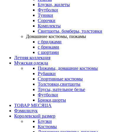
Блузки, жилеты
Футболки
Туники
Сорочки
Комплекты
Свитшоты, бомберы, толстовки
Домашние костюмы, пижамы
с бриджами
с брюками
с шортами
Летняя коллекция
Мужская одежда
Пижамы, домашние костюмы
Рубашки
Спортивные костюмы
Толстовки,свитшоты
Трусы, нательное белье
Футболки
Брюки,шорты
ТОВАР МЕСЯЦА
Фэмилилук
Королевский размер
Блузки
Костюмы
Домашние костюмы, пижамы