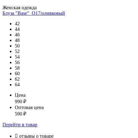
Женская одежда
Блуза "Base"_О17/оливковый
42
44
46
48
50
52
54
56
58
60
62
64
Цена
990
₽
Оптовая цена
590
₽
Перейти
в товар

отзывы о товаре