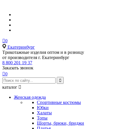

0
Екатеринбург
Tрикотажные изделия оптом и в розницу
от производителя г. Екатеринбург
8 800 201 19 37
Заказать звонок

0

каталог

Женская одежда
Спортивные костюмы
Юбки
Халаты
Топы
Шорты, брюки, бриджи
Платья