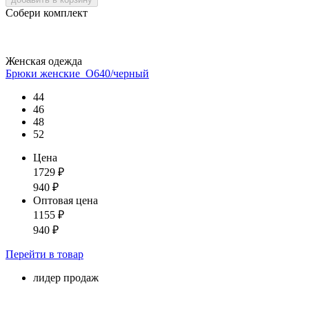
Собери комплект
Женская одежда
Брюки женские_О640/черный
44
46
48
52
Цена
1729
₽
940
₽
Оптовая цена
1155
₽
940
₽
Перейти
в товар
лидер продаж