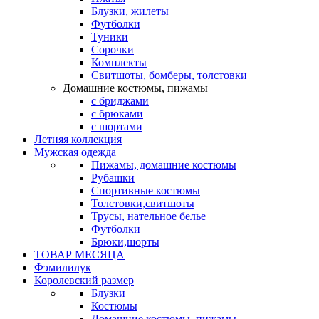
Блузки, жилеты
Футболки
Туники
Сорочки
Комплекты
Свитшоты, бомберы, толстовки
Домашние костюмы, пижамы
с бриджами
с брюками
с шортами
Летняя коллекция
Мужская одежда
Пижамы, домашние костюмы
Рубашки
Спортивные костюмы
Толстовки,свитшоты
Трусы, нательное белье
Футболки
Брюки,шорты
ТОВАР МЕСЯЦА
Фэмилилук
Королевский размер
Блузки
Костюмы
Домашние костюмы, пижамы