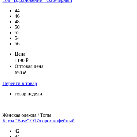
Топ "Вдохновение"_О20/черный
44
46
48
50
52
54
56
Цена
1190
₽
Оптовая цена
650
₽
Перейти
в товар
товар недели
Женская одежда / Топы
Блуза "Base" О17/горох кофейный
42
44