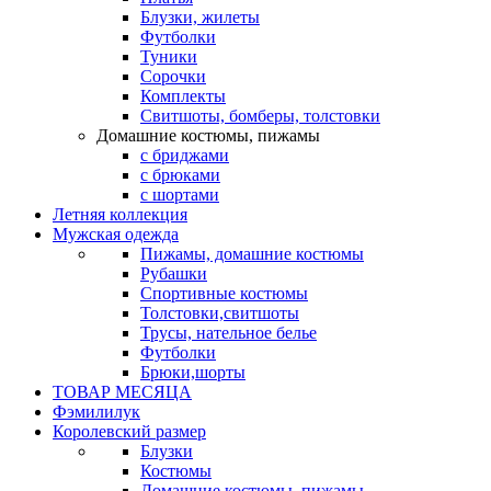
Блузки, жилеты
Футболки
Туники
Сорочки
Комплекты
Свитшоты, бомберы, толстовки
Домашние костюмы, пижамы
с бриджами
с брюками
с шортами
Летняя коллекция
Мужская одежда
Пижамы, домашние костюмы
Рубашки
Спортивные костюмы
Толстовки,свитшоты
Трусы, нательное белье
Футболки
Брюки,шорты
ТОВАР МЕСЯЦА
Фэмилилук
Королевский размер
Блузки
Костюмы
Домашние костюмы, пижамы