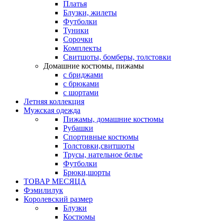
Платья
Блузки, жилеты
Футболки
Туники
Сорочки
Комплекты
Свитшоты, бомберы, толстовки
Домашние костюмы, пижамы
с бриджами
с брюками
с шортами
Летняя коллекция
Мужская одежда
Пижамы, домашние костюмы
Рубашки
Спортивные костюмы
Толстовки,свитшоты
Трусы, нательное белье
Футболки
Брюки,шорты
ТОВАР МЕСЯЦА
Фэмилилук
Королевский размер
Блузки
Костюмы