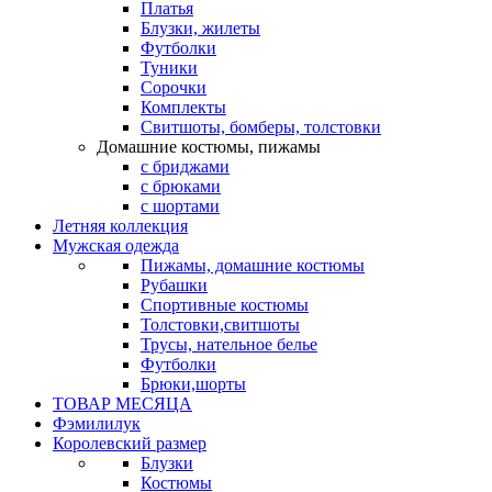
Платья
Блузки, жилеты
Футболки
Туники
Сорочки
Комплекты
Свитшоты, бомберы, толстовки
Домашние костюмы, пижамы
с бриджами
с брюками
с шортами
Летняя коллекция
Мужская одежда
Пижамы, домашние костюмы
Рубашки
Спортивные костюмы
Толстовки,свитшоты
Трусы, нательное белье
Футболки
Брюки,шорты
ТОВАР МЕСЯЦА
Фэмилилук
Королевский размер
Блузки
Костюмы