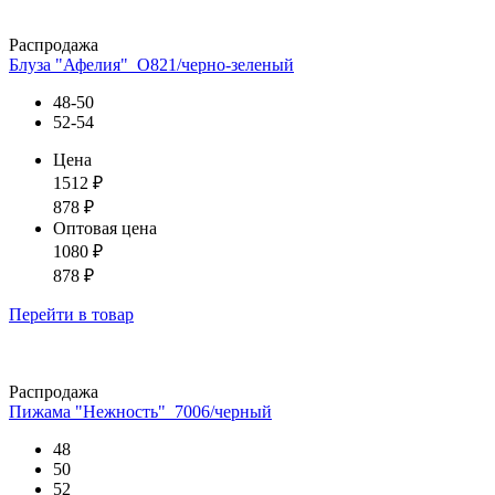
Распродажа
Блуза "Афелия"_О821/черно-зеленый
48-50
52-54
Цена
1512
₽
878
₽
Оптовая цена
1080
₽
878
₽
Перейти
в товар
Распродажа
Пижама "Нежность"_7006/черный
48
50
52