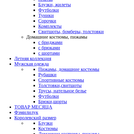
Блузки, жилеты
Футболки
Туники
Сорочки
Комплекты
Свитшоты, бомберы, толстовки
Домашние костюмы, пижамы
с бриджами
с брюками
с шортами
Летняя коллекция
Мужская одежда
Пижамы, домашние костюмы
Рубашки
Спортивные костюмы
Толстовки,свитшоты
Трусы, нательное белье
Футболки
Брюки,шорты
ТОВАР МЕСЯЦА
Фэмилилук
Королевский размер
Блузки
Костюмы
Домашние костюмы, пижамы