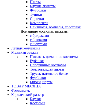
Платья
Блузки, жилеты
Футболки
Туники
Сорочки
Комплекты
Свитшоты, бомберы, толстовки
Домашние костюмы, пижамы
с бриджами
с брюками
с шортами
Летняя коллекция
Мужская одежда
Пижамы, домашние костюмы
Рубашки
Спортивные костюмы
Толстовки,свитшоты
Трусы, нательное белье
Футболки
Брюки,шорты
ТОВАР МЕСЯЦА
Фэмилилук
Королевский размер
Блузки
Костюмы