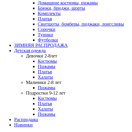
Домашние костюмы, пижамы
Брюки, бриджи, шорты
Комплекты
Платья
Свитшоты, бомберы, пиджаки, лонгсливы
Сорочки
Туники
Футболки
ЗИМНЯЯ РАСПРОДАЖА
Детская одежда
Девочки 2-8лет
Костюмы
Пижамы
Платья
Халаты
Мальчики 2-8 лет
Пижамы
Подростки 9-12 лет
Костюмы
Платья
Халаты
Пижамы
Распродажа
Новинки