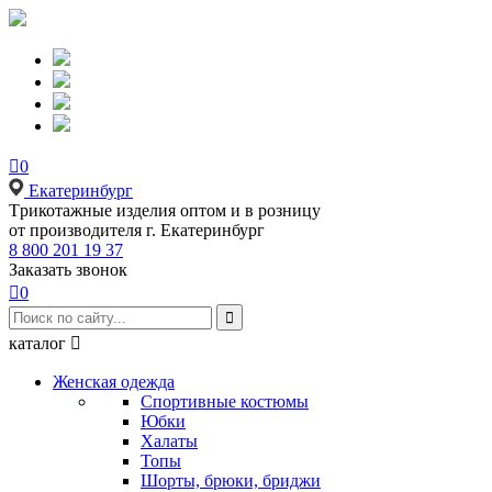

0
Екатеринбург
Tрикотажные изделия оптом и в розницу
от производителя г. Екатеринбург
8 800 201 19 37
Заказать звонок

0

каталог

Женская одежда
Спортивные костюмы
Юбки
Халаты
Топы
Шорты, брюки, бриджи