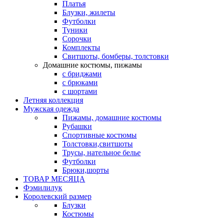
Платья
Блузки, жилеты
Футболки
Туники
Сорочки
Комплекты
Свитшоты, бомберы, толстовки
Домашние костюмы, пижамы
с бриджами
с брюками
с шортами
Летняя коллекция
Мужская одежда
Пижамы, домашние костюмы
Рубашки
Спортивные костюмы
Толстовки,свитшоты
Трусы, нательное белье
Футболки
Брюки,шорты
ТОВАР МЕСЯЦА
Фэмилилук
Королевский размер
Блузки
Костюмы