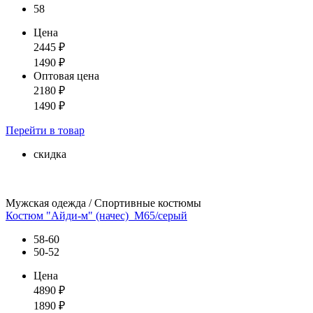
58
Цена
2445
₽
1490
₽
Оптовая цена
2180
₽
1490
₽
Перейти
в товар
скидка
Мужская одежда / Спортивные костюмы
Костюм "Айди-м" (начес)_М65/серый
58-60
50-52
Цена
4890
₽
1890
₽