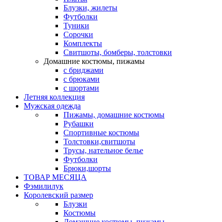
Блузки, жилеты
Футболки
Туники
Сорочки
Комплекты
Свитшоты, бомберы, толстовки
Домашние костюмы, пижамы
с бриджами
с брюками
с шортами
Летняя коллекция
Мужская одежда
Пижамы, домашние костюмы
Рубашки
Спортивные костюмы
Толстовки,свитшоты
Трусы, нательное белье
Футболки
Брюки,шорты
ТОВАР МЕСЯЦА
Фэмилилук
Королевский размер
Блузки
Костюмы
Домашние костюмы, пижамы