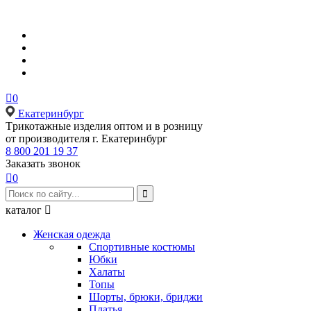

0
Екатеринбург
Tрикотажные изделия оптом и в розницу
от производителя г. Екатеринбург
8 800 201 19 37
Заказать звонок

0

каталог

Женская одежда
Спортивные костюмы
Юбки
Халаты
Топы
Шорты, брюки, бриджи
Платья