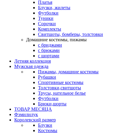
Платья
Блузки, жилеты
Футболки
Туники
Сорочки
Комплекты
Свитшоты, бомберы, толстовки
Домашние костюмы, пижамы
с бриджами
с брюками
с шортами
Летняя коллекция
Мужская одежда
Пижамы, домашние костюмы
Рубашки
Спортивные костюмы
Толстовки,свитшоты
Трусы, нательное белье
Футболки
Брюки,шорты
ТОВАР МЕСЯЦА
Фэмилилук
Королевский размер
Блузки
Костюмы