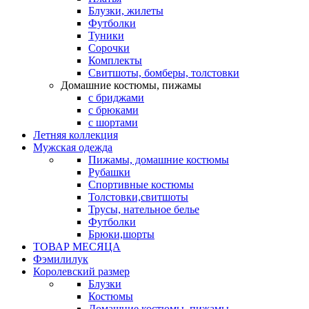
Блузки, жилеты
Футболки
Туники
Сорочки
Комплекты
Свитшоты, бомберы, толстовки
Домашние костюмы, пижамы
с бриджами
с брюками
с шортами
Летняя коллекция
Мужская одежда
Пижамы, домашние костюмы
Рубашки
Спортивные костюмы
Толстовки,свитшоты
Трусы, нательное белье
Футболки
Брюки,шорты
ТОВАР МЕСЯЦА
Фэмилилук
Королевский размер
Блузки
Костюмы
Домашние костюмы, пижамы