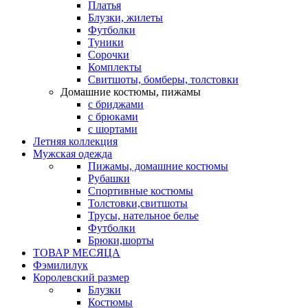
Платья
Блузки, жилеты
Футболки
Туники
Сорочки
Комплекты
Свитшоты, бомберы, толстовки
Домашние костюмы, пижамы
с бриджами
с брюками
с шортами
Летняя коллекция
Мужская одежда
Пижамы, домашние костюмы
Рубашки
Спортивные костюмы
Толстовки,свитшоты
Трусы, нательное белье
Футболки
Брюки,шорты
ТОВАР МЕСЯЦА
Фэмилилук
Королевский размер
Блузки
Костюмы