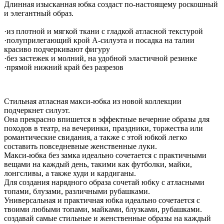
Длинная изысканная юбка создаст по-настоящему роскошный
и элегантный образ.
·
из плотной и мягкой ткани с гладкой атласной текстурой
·
полуприлегающий крой А-силуэта и посадка на талии
красиво подчеркивают фигуру
·без застежек и молний, на удобной эластичной резинке
·прямой нижний край без разрезов
Стильная атласная макси-юбка из новой коллекции
подчеркнет силуэт.
Она прекрасно впишется в эффектные вечерние образы для
походов в театр, на вечеринки, праздники, торжества или
романтические свидания, а также с этой юбкой легко
составить повседневные женственные луки.
Макси-юбка без замка идеально сочетается с практичными
вещами на каждый день, такими как футболки, майки,
лонгсливы, а также худи и кардиганы.
Для создания нарядного образа сочетай юбку с атласными
топами, блузами, различными рубашками.
Универсальная и практичная юбка идеально сочетается с
твоими любыми топами, майками, блузками, рубашками.
создавай самые стильные и женственные образы на каждый