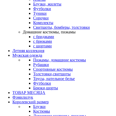
Блузки, жилеты
Футболки
Туники
Сорочки
Комплекты
Свитшоты, бомберы, толстовки
Домашние костюмы, пижамы
с бриджами
с брюками
с шортами
Летняя коллекция
Мужская одежда
Пижамы, домашние костюмы
Рубашки
Спортивные костюмы
Толстовки,свитшоты
Трусы, нательное белье
Футболки
Брюки,шорты
ТОВАР МЕСЯЦА
Фэмилилук
Королевский размер
Блузки
Костюмы
Домашние костюмы, пижамы