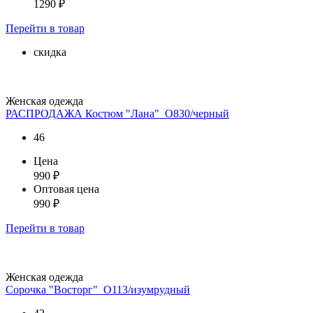
1290
₽
Перейти
в товар
скидка
Женская одежда
РАСПРОДАЖА Костюм "Лана"_О830/черный
46
Цена
990
₽
Оптовая цена
990
₽
Перейти
в товар
Женская одежда
Сорочка "Восторг"_О113/изумрудный