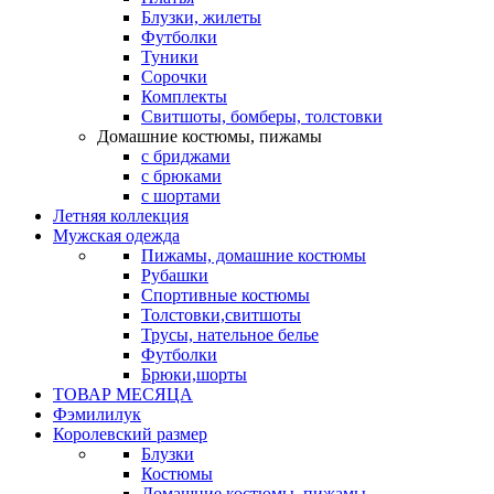
Блузки, жилеты
Футболки
Туники
Сорочки
Комплекты
Свитшоты, бомберы, толстовки
Домашние костюмы, пижамы
с бриджами
с брюками
с шортами
Летняя коллекция
Мужская одежда
Пижамы, домашние костюмы
Рубашки
Спортивные костюмы
Толстовки,свитшоты
Трусы, нательное белье
Футболки
Брюки,шорты
ТОВАР МЕСЯЦА
Фэмилилук
Королевский размер
Блузки
Костюмы
Домашние костюмы, пижамы