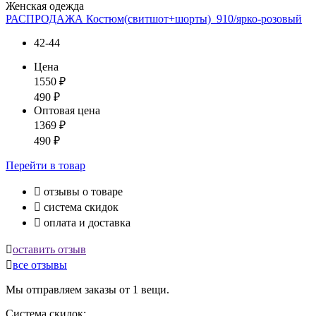
Женская одежда
РАСПРОДАЖА Костюм(свитшот+шорты)_910/ярко-розовый
42-44
Цена
1550
₽
490
₽
Оптовая цена
1369
₽
490
₽
Перейти
в товар

отзывы о товаре

система скидок

оплата и доставка

оставить отзыв

все отзывы
Мы отправляем заказы от 1 вещи.
Система скидок: