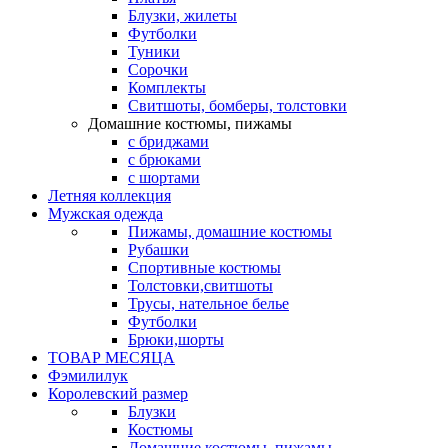
Блузки, жилеты
Футболки
Туники
Сорочки
Комплекты
Свитшоты, бомберы, толстовки
Домашние костюмы, пижамы
с бриджами
с брюками
с шортами
Летняя коллекция
Мужская одежда
Пижамы, домашние костюмы
Рубашки
Спортивные костюмы
Толстовки,свитшоты
Трусы, нательное белье
Футболки
Брюки,шорты
ТОВАР МЕСЯЦА
Фэмилилук
Королевский размер
Блузки
Костюмы
Домашние костюмы, пижамы