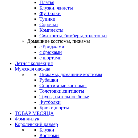
Платья
Блузки, жилеты
Футболки
Туники
Сорочки
Комплекты
Свитшоты, бомберы, толстовки
Домашние костюмы, пижамы
с бриджами
с брюками
с шортами
Летняя коллекция
Мужская одежда
Пижамы, домашние костюмы
Рубашки
Спортивные костюмы
Толстовки,свитшоты
Трусы, нательное белье
Футболки
Брюки,шорты
ТОВАР МЕСЯЦА
Фэмилилук
Королевский размер
Блузки
Костюмы