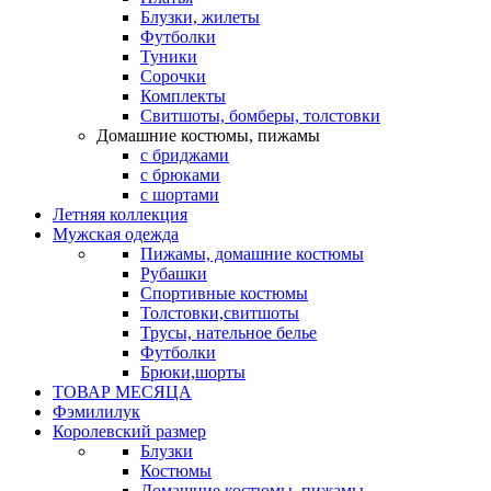
Блузки, жилеты
Футболки
Туники
Сорочки
Комплекты
Свитшоты, бомберы, толстовки
Домашние костюмы, пижамы
с бриджами
с брюками
с шортами
Летняя коллекция
Мужская одежда
Пижамы, домашние костюмы
Рубашки
Спортивные костюмы
Толстовки,свитшоты
Трусы, нательное белье
Футболки
Брюки,шорты
ТОВАР МЕСЯЦА
Фэмилилук
Королевский размер
Блузки
Костюмы
Домашние костюмы, пижамы