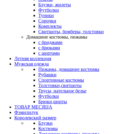
Блузки, жилеты
Футболки
Туники
Сорочки
Комплекты
Свитшоты, бомберы, толстовки
Домашние костюмы, пижамы
с бриджами
с брюками
с шортами
Летняя коллекция
Мужская одежда
Пижамы, домашние костюмы
Рубашки
Спортивные костюмы
Толстовки,свитшоты
Трусы, нательное белье
Футболки
Брюки,шорты
ТОВАР МЕСЯЦА
Фэмилилук
Королевский размер
Блузки
Костюмы
Домашние костюмы, пижамы