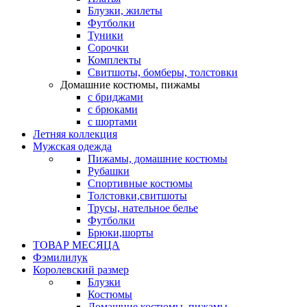
Блузки, жилеты
Футболки
Туники
Сорочки
Комплекты
Свитшоты, бомберы, толстовки
Домашние костюмы, пижамы
с бриджами
с брюками
с шортами
Летняя коллекция
Мужская одежда
Пижамы, домашние костюмы
Рубашки
Спортивные костюмы
Толстовки,свитшоты
Трусы, нательное белье
Футболки
Брюки,шорты
ТОВАР МЕСЯЦА
Фэмилилук
Королевский размер
Блузки
Костюмы
Домашние костюмы, пижамы