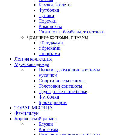
Блузки, жилеты
Футболки
Туники
Сорочки
Комплекты
Свитшоты, бомберы, толстовки
Домашние костюмы, пижамы
с бриджами
с брюками
с шортами
Летняя коллекция
Мужская одежда
Пижамы, домашние костюмы
Рубашки
Спортивные костюмы
Толстовки,свитшоты
Трусы, нательное белье
Футболки
Брюки,шорты
ТОВАР МЕСЯЦА
Фэмилилук
Королевский размер
Блузки
Костюмы
Домашние костюмы, пижамы