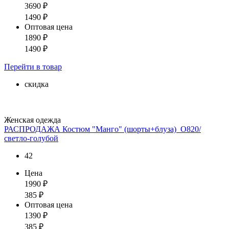
3690
₽
1490
₽
Оптовая цена
1890
₽
1490
₽
Перейти
в товар
скидка
Женская одежда
РАСПРОДАЖА Костюм "Манго" (шорты+блуза)_О820/
светло-голубой
42
Цена
1990
₽
385
₽
Оптовая цена
1390
₽
385
₽