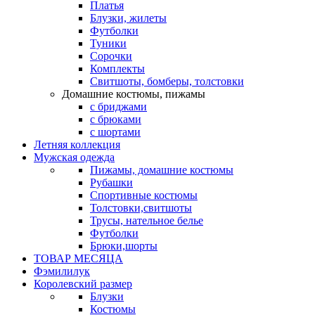
Платья
Блузки, жилеты
Футболки
Туники
Сорочки
Комплекты
Свитшоты, бомберы, толстовки
Домашние костюмы, пижамы
с бриджами
с брюками
с шортами
Летняя коллекция
Мужская одежда
Пижамы, домашние костюмы
Рубашки
Спортивные костюмы
Толстовки,свитшоты
Трусы, нательное белье
Футболки
Брюки,шорты
ТОВАР МЕСЯЦА
Фэмилилук
Королевский размер
Блузки
Костюмы