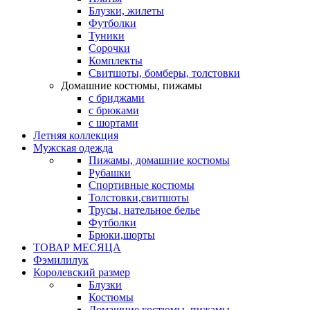
Блузки, жилеты
Футболки
Туники
Сорочки
Комплекты
Свитшоты, бомберы, толстовки
Домашние костюмы, пижамы
с бриджами
с брюками
с шортами
Летняя коллекция
Мужская одежда
Пижамы, домашние костюмы
Рубашки
Спортивные костюмы
Толстовки,свитшоты
Трусы, нательное белье
Футболки
Брюки,шорты
ТОВАР МЕСЯЦА
Фэмилилук
Королевский размер
Блузки
Костюмы
Домашние костюмы, пижамы