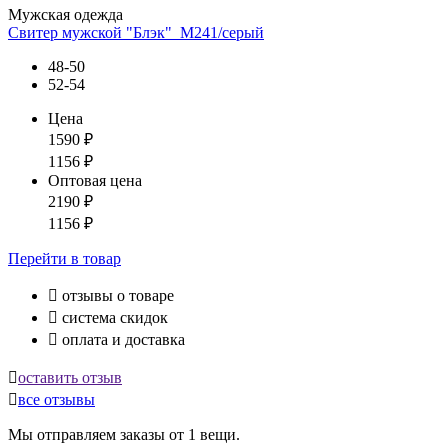
Мужская одежда
Свитер мужской "Блэк"_М241/серый
48-50
52-54
Цена
1590
₽
1156
₽
Оптовая цена
2190
₽
1156
₽
Перейти
в товар

отзывы о товаре

система скидок

оплата и доставка

оставить отзыв

все отзывы
Мы отправляем заказы от 1 вещи.