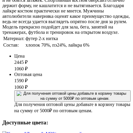
и не боятся затяжек. Спортивный костюм оверсайз отлично
держит форму, не кашлатится и не вытягивается. Благодаря
лайкре костюм практически не мнется. Мужчины
автолюбители наверняка оценят какое преимущество одежды,
ведь не всегда удается выглядеть опрятно после дня за рулем.
Модель прекрасно подойдет для зала, бега, занятий на
тренажерах, футбола и тренировок на открытом воздухе.
Материал:
футер 2-х нитка
Состав:
хлопок 70%, пэ24%, лайкра 6%
Цена
2445
₽
1060
₽
Оптовая цена
1590
₽
1060
₽
Для получения оптовой цены добавьте в корзину товары
на сумму от 5000₽ по оптовым ценам.
Доступные цвета: