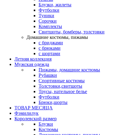
Блузки, жилеты
Футболки
Туники
Сорочки
Комплекты
Свитшоты, бомберы, толстовки
Домашние костюмы, пижамы
с бриджами
с брюками
с шортами
Летняя коллекция
Мужская одежда
Пижамы, домашние костюмы
Рубашки
Спортивные костюмы
Толстовки,свитшоты
Трусы, нательное белье
Футболки
Брюки,шорты
ТОВАР МЕСЯЦА
Фэмилилук
Королевский размер
Блузки
Костюмы
Домашние костюмы, пижамы