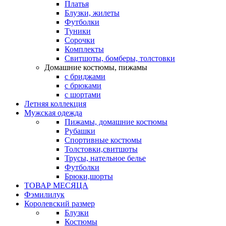
Платья
Блузки, жилеты
Футболки
Туники
Сорочки
Комплекты
Свитшоты, бомберы, толстовки
Домашние костюмы, пижамы
с бриджами
с брюками
с шортами
Летняя коллекция
Мужская одежда
Пижамы, домашние костюмы
Рубашки
Спортивные костюмы
Толстовки,свитшоты
Трусы, нательное белье
Футболки
Брюки,шорты
ТОВАР МЕСЯЦА
Фэмилилук
Королевский размер
Блузки
Костюмы