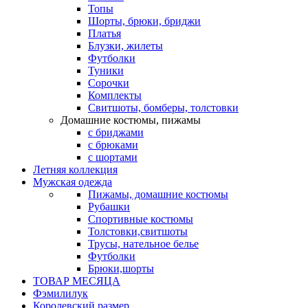
Топы
Шорты, брюки, бриджи
Платья
Блузки, жилеты
Футболки
Туники
Сорочки
Комплекты
Свитшоты, бомберы, толстовки
Домашние костюмы, пижамы
с бриджами
с брюками
с шортами
Летняя коллекция
Мужская одежда
Пижамы, домашние костюмы
Рубашки
Спортивные костюмы
Толстовки,свитшоты
Трусы, нательное белье
Футболки
Брюки,шорты
ТОВАР МЕСЯЦА
Фэмилилук
Королевский размер