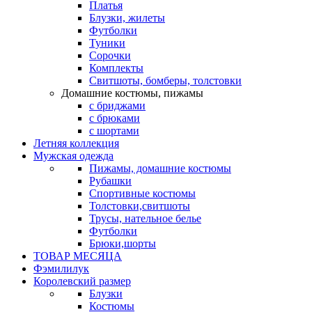
Платья
Блузки, жилеты
Футболки
Туники
Сорочки
Комплекты
Свитшоты, бомберы, толстовки
Домашние костюмы, пижамы
с бриджами
с брюками
с шортами
Летняя коллекция
Мужская одежда
Пижамы, домашние костюмы
Рубашки
Спортивные костюмы
Толстовки,свитшоты
Трусы, нательное белье
Футболки
Брюки,шорты
ТОВАР МЕСЯЦА
Фэмилилук
Королевский размер
Блузки
Костюмы