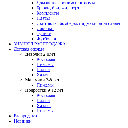
Домашние костюмы, пижамы
Брюки, бриджи, шорты
Комплекты
Платья
Свитшоты, бомберы, пиджаки, лонгсливы
Сорочки
Туники
Футболки
ЗИМНЯЯ РАСПРОДАЖА
Детская одежда
Девочки 2-8лет
Костюмы
Пижамы
Платья
Халаты
Мальчики 2-8 лет
Пижамы
Подростки 9-12 лет
Костюмы
Платья
Халаты
Пижамы
Распродажа
Новинки