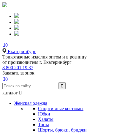

0
Екатеринбург
Tрикотажные изделия оптом и в розницу
от производителя г. Екатеринбург
8 800 201 19 37
Заказать звонок

0

каталог

Женская одежда
Спортивные костюмы
Юбки
Халаты
Топы
Шорты, брюки, бриджи