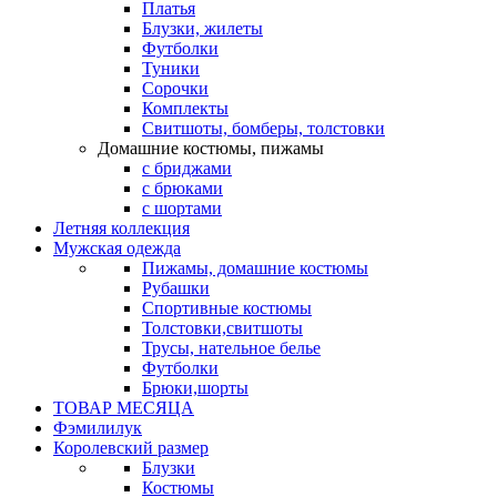
Платья
Блузки, жилеты
Футболки
Туники
Сорочки
Комплекты
Свитшоты, бомберы, толстовки
Домашние костюмы, пижамы
с бриджами
с брюками
с шортами
Летняя коллекция
Мужская одежда
Пижамы, домашние костюмы
Рубашки
Спортивные костюмы
Толстовки,свитшоты
Трусы, нательное белье
Футболки
Брюки,шорты
ТОВАР МЕСЯЦА
Фэмилилук
Королевский размер
Блузки
Костюмы