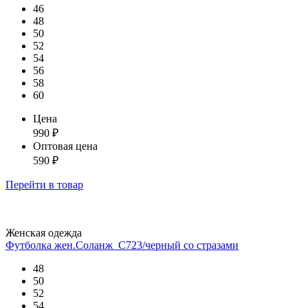
46
48
50
52
54
56
58
60
Цена
990
₽
Оптовая цена
590
₽
Перейти
в товар
Женская одежда
Футболка жен.Соланж_С723/черный со стразами
48
50
52
54