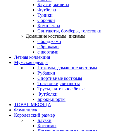
Блузки, жилеты
Футболки
Туники
Сорочки
Комплекты
Свитшоты, бомберы, толстовки
Домашние костюмы, пижамы
с бриджами
с брюками
с шортами
Летняя коллекция
Мужская одежда
Пижамы, домашние костюмы
Рубашки
Спортивные костюмы
Толстовки,свитшоты
Трусы, нательное белье
Футболки
Брюки,шорты
ТОВАР МЕСЯЦА
Фэмилилук
Королевский размер
Блузки
Костюмы
Домашние костюмы, пижамы